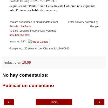
Posted:
10 Aug 2009 07:22 PM PDT
Según senador Paulo Bravo Cada día este Gobierno nos sorprende
más. Primero nos habla de que va a...
You are subscribed to email updates from
Email delivery powered by
Periodico La Patria
Google
To stop receiving these emails, you may
unsubscribe now
.
Inbox too full?
Google Inc., 20 West Kinzie, Chicago IL USA 60610
industry
en
19:08
No hay comentarios:
Publicar un comentario
‹
›
Inicio