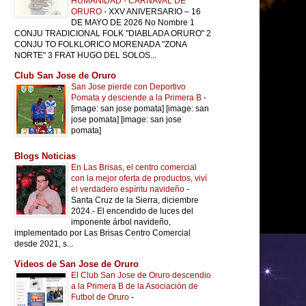
HUMANIDAD - CARNAVAL DE
ORURO
-
XXV ANIVERSARIO – 16
DE MAYO DE 2026 No Nombre 1
CONJU TRADICIONAL FOLK "DIABLADA ORURO" 2
CONJU TO FOLKLORICO MORENADA "ZONA
NORTE" 3 FRAT HUGO DEL SOLOS...
Club San Jose de Oruro
San Jose pierde con Deportivo
Pomata y desciende a la Primera B
-
[image: san jose pomata] [image: san
jose pomata] [image: san jose
pomata]
Blogs Noticias
En Las Brisas, el centro comercial
con la mejor oferta de productos, viví
el verdadero espíritu navideño
-
Santa Cruz de la Sierra, diciembre
2024.- El encendido de luces del
imponente árbol navideño,
implementado por Las Brisas Centro Comercial
desde 2021, s...
Videos de San Jose de Oruro
El Club San Jose de Oruro descendio
a la Primera B de la Asociación de
Futbol de Oruro
-