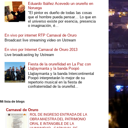
Eduardo Ibáñez Acevedo un orureño en
Noruega
"El pintor es dueño de todas las cosas
que el hombre pueda pensar… Lo que en
el universo existe por esencia, presencia
o imaginación, é...
En vivo por internet RTP Carnaval de Oruro
Broadcast live streaming video on Ustream
En vivo por Internet Carnaval de Oruro 2013
Live broadcasting by Ustream
Fiesta de la orureñidad en La Paz con
Llajtaymanta y la banda Poopó
Llajtaymanta y la banda Intercontinental
Poopó interpretarán lo mejor de su
repertorio musical en la fiesta de
confraternidad de la orureñid...
Mi lista de blogs
Carnaval de Oruro
ROL DE INGRESO ENTRADA DE LA
OBRA MAESTRA DEL PATRIMONIO
ORAL E INTANGIBLE DE LA