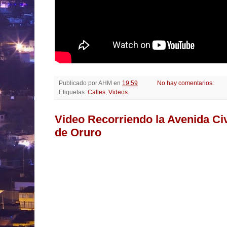
Publicado por
AHM
en
19:59
No hay comentarios:
Etiquetas:
Calles
,
Videos
Video Recorriendo la Avenida Civ
de Oruro