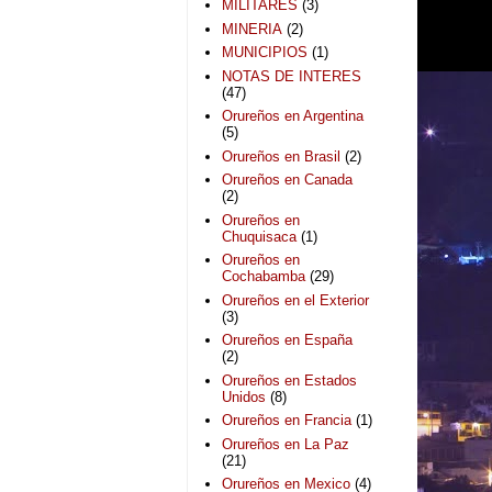
MILITARES
(3)
MINERIA
(2)
MUNICIPIOS
(1)
NOTAS DE INTERES
(47)
Orureños en Argentina
(5)
Orureños en Brasil
(2)
Orureños en Canada
(2)
Orureños en
Chuquisaca
(1)
Orureños en
Cochabamba
(29)
Orureños en el Exterior
(3)
Orureños en España
(2)
Orureños en Estados
Unidos
(8)
Orureños en Francia
(1)
Orureños en La Paz
(21)
Orureños en Mexico
(4)