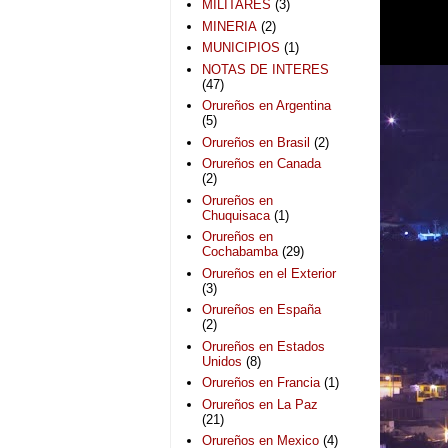
MILITARES
(3)
MINERIA
(2)
MUNICIPIOS
(1)
NOTAS DE INTERES
(47)
Orureños en Argentina
(5)
Orureños en Brasil
(2)
Orureños en Canada
(2)
Orureños en
Chuquisaca
(1)
Orureños en
Cochabamba
(29)
Orureños en el Exterior
(3)
Orureños en España
(2)
Orureños en Estados
Unidos
(8)
Orureños en Francia
(1)
Orureños en La Paz
(21)
Orureños en Mexico
(4)