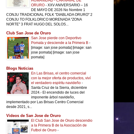
HUMANIDAD - CARNAVAL DE
ORURO
-
XXV ANIVERSARIO – 16
DE MAYO DE 2026 No Nombre 1
CONJU TRADICIONAL FOLK "DIABLADA ORURO" 2
CONJU TO FOLKLORICO MORENADA "ZONA
NORTE" 3 FRAT HUGO DEL SOLOS...
Club San Jose de Oruro
San Jose pierde con Deportivo
Pomata y desciende a la Primera B
-
[image: san jose pomata] [image: san
jose pomata] [image: san jose
pomata]
Blogs Noticias
En Las Brisas, el centro comercial
con la mejor oferta de productos, viví
el verdadero espíritu navideño
-
Santa Cruz de la Sierra, diciembre
2024.- El encendido de luces del
imponente árbol navideño,
implementado por Las Brisas Centro Comercial
desde 2021, s...
Videos de San Jose de Oruro
El Club San Jose de Oruro descendio
a la Primera B de la Asociación de
Futbol de Oruro
-