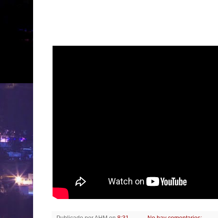
Publicado por
AHM
en
8:31
No hay comentarios: