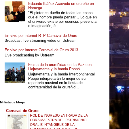
Eduardo Ibáñez Acevedo un orureño en
Noruega
"El pintor es dueño de todas las cosas
que el hombre pueda pensar… Lo que en
el universo existe por esencia, presencia
o imaginación, é...
En vivo por internet RTP Carnaval de Oruro
Broadcast live streaming video on Ustream
En vivo por Internet Carnaval de Oruro 2013
Live broadcasting by Ustream
Fiesta de la orureñidad en La Paz con
Llajtaymanta y la banda Poopó
Llajtaymanta y la banda Intercontinental
Poopó interpretarán lo mejor de su
repertorio musical en la fiesta de
confraternidad de la orureñid...
Mi lista de blogs
Carnaval de Oruro
ROL DE INGRESO ENTRADA DE LA
OBRA MAESTRA DEL PATRIMONIO
ORAL E INTANGIBLE DE LA