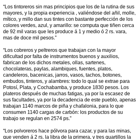
“Los tintoreros sin mas principios que los de la rutina de sus
mayores, y la propia experiencia , valiéndose del añil, molle,
mítico, y millo dan sus tintes con bastante perfección de los
colores verdes, azul, y amarillo: se computa que tiñen cerca
de 92 mil varas que les produce á 1 y medio ó 2 rs. vara,
mas de doce mil pesos.”
“Los cobreros y peltreros que trabajan con la mayor
dificultad por falta de instrumentos buenos y auxilios,
fabrican de los dichos metales, ollas, sartenes,
chocolateras, paylas, alambiques, fuentes, platos,
candeleros, bacenicas, jarros, vasos, tachos, botones,
embudos, tinteros, y alambres: todo lo qual se extrae para
Potosí, Plata, y Cochabamba, y produce 1830 pesos. Los
plateros después de muchas fatigas, ya por la escasez de
sus facultades, ya por la decadencia de este pueblo, apenas
trabajan 1140 marcos de piña y chafalonia, para lo que
consumen 1140 cargas de carbón: los productos de su
trabajo se regulan en 2574 ps.”
“Los polvoreros hace pólvora para cazar, y para las minas,
que venden á 2 rs. la libra de la primera, y tres quartillos la