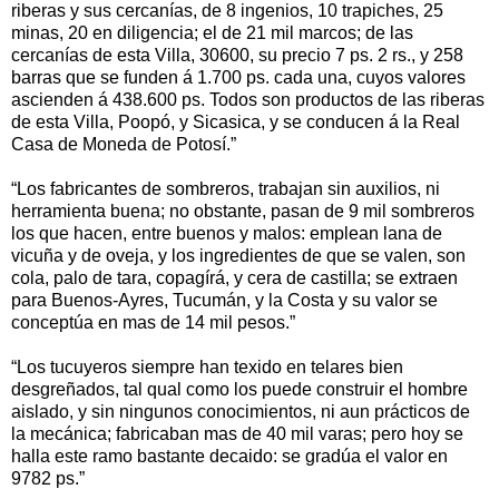
riberas y sus cercanías, de 8 ingenios, 10 trapiches, 25
minas, 20 en diligencia; el de 21 mil marcos; de las
cercanías de esta Villa, 30600, su precio 7 ps. 2 rs., y 258
barras que se funden á 1.700 ps. cada una, cuyos valores
ascienden á 438.600 ps. Todos son productos de las riberas
de esta Villa, Poopó, y Sicasica, y se conducen á la Real
Casa de Moneda de Potosí.”
“Los fabricantes de sombreros, trabajan sin auxilios, ni
herramienta buena; no obstante, pasan de 9 mil sombreros
los que hacen, entre buenos y malos: emplean lana de
vicuña y de oveja, y los ingredientes de que se valen, son
cola, palo de tara, copagírá, y cera de castilla; se extraen
para Buenos-Ayres, Tucumán, y la Costa y su valor se
conceptúa en mas de 14 mil pesos.”
“Los tucuyeros siempre han texido en telares bien
desgreñados, tal qual como los puede construir el hombre
aislado, y sin ningunos conocimientos, ni aun prácticos de
la mecánica; fabricaban mas de 40 mil varas; pero hoy se
halla este ramo bastante decaido: se gradúa el valor en
9782 ps.”