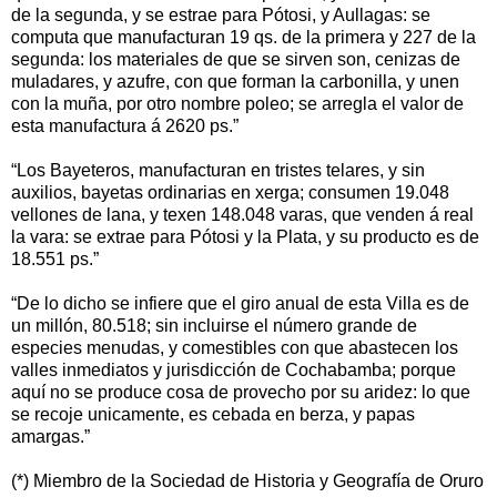
de la segunda, y se estrae para Pótosi, y Aullagas: se
computa que manufacturan 19 qs. de la primera y 227 de la
segunda: los materiales de que se sirven son, cenizas de
muladares, y azufre, con que forman la carbonilla, y unen
con la muña, por otro nombre poleo; se arregla el valor de
esta manufactura á 2620 ps.”
“Los Bayeteros, manufacturan en tristes telares, y sin
auxilios, bayetas ordinarias en xerga; consumen 19.048
vellones de lana, y texen 148.048 varas, que venden á real
la vara: se extrae para Pótosi y la Plata, y su producto es de
18.551 ps.”
“De lo dicho se infiere que el giro anual de esta Villa es de
un millón, 80.518; sin incluirse el número grande de
especies menudas, y comestibles con que abastecen los
valles inmediatos y jurisdicción de Cochabamba; porque
aquí no se produce cosa de provecho por su aridez: lo que
se recoje unicamente, es cebada en berza, y papas
amargas.”
(*) Miembro de la Sociedad de Historia y Geografía de Oruro