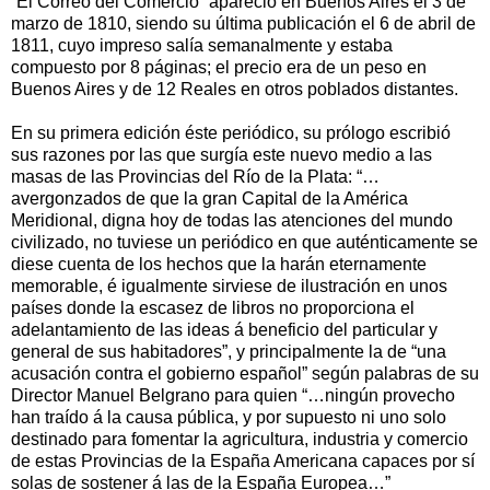
“El Correo del Comercio” apareció en Buenos Aires el 3 de
marzo de 1810, siendo su última publicación el 6 de abril de
1811, cuyo impreso salía semanalmente y estaba
compuesto por 8 páginas; el precio era de un peso en
Buenos Aires y de 12 Reales en otros poblados distantes.
En su primera edición éste periódico, su prólogo escribió
sus razones por las que surgía este nuevo medio a las
masas de las Provincias del Río de la Plata: “…
avergonzados de que la gran Capital de la América
Meridional, digna hoy de todas las atenciones del mundo
civilizado, no tuviese un periódico en que auténticamente se
diese cuenta de los hechos que la harán eternamente
memorable, é igualmente sirviese de ilustración en unos
países donde la escasez de libros no proporciona el
adelantamiento de las ideas á beneficio del particular y
general de sus habitadores”, y principalmente la de “una
acusación contra el gobierno español” según palabras de su
Director Manuel Belgrano para quien “…ningún provecho
han traído á la causa pública, y por supuesto ni uno solo
destinado para fomentar la agricultura, industria y comercio
de estas Provincias de la España Americana capaces por sí
solas de sostener á las de la España Europea…”