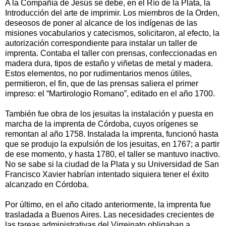
A la Compañía de Jesús se debe, en el Río de la Plata, la
Introducción del arte de imprimir. Los miembros de la Orden,
deseosos de poner al alcance de los indígenas de las
misiones vocabularios y catecismos, solicitaron, al efecto, la
autorización correspondiente para instalar un taller de
imprenta. Contaba el taller con prensas, confeccionadas en
madera dura, tipos de estaño y viñetas de metal y madera.
Estos elementos, no por rudimentarios menos útiles,
permitieron, el fin, que de las prensas saliera el primer
impreso: el “Martirologio Romano”, editado en el año 1700.
También fue obra de los jesuitas la instalación y puesta en
marcha de la imprenta de Córdoba, cuyos orígenes se
remontan al año 1758. Instalada la imprenta, funcionó hasta
que se produjo la expulsión de los jesuitas, en 1767; a partir
de ese momento, y hasta 1780, el taller se mantuvo inactivo.
No se sabe si la ciudad de la Plata y su Universidad de San
Francisco Xavier habrían intentado siquiera tener el éxito
alcanzado en Córdoba.
Por último, en el año citado anteriormente, la imprenta fue
trasladada a Buenos Aires. Las necesidades crecientes de
las tareas administrativas del Virreinato obligaban a