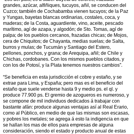
grandes, azúcar, alfiñiques, tucuyos, añil, se conducen del
Cuzco; también de Cochabamba vienen tucuyos; de la Paz
y Yungas, bayetas blancas ordinarias, costales, coca, y
maderas; de la Costa, aguardiente, vino, aceite, pescado
marítimo, agí de azapa, y algodón; de Sto. Tomas, agí de
palpa; de los pueblos cercanos, frazadas chicas; de Mojos,
cera de Chiquitos; de Chayanta, medias suelas; de Salta,
burros y mulas; de Tucumán y Santiago del Estero,
pellones, ponchos, y grana; de Arequipa, añil; de Chile y
Chichas, cordobanes. Con los mismos pueblos citados, y
con los de Potosí, y la Plata tenemos nuestros cambios”.
“Se beneficia en esta jurisdicción el cobre y estaño, y se
extrae para Lima, y España; pero mas es el beneficio del
estaño que suele venderse hasta 9 y medio ps. el ql. y
produce 77.900 ps. El gremio de azogueros es numeroso, y
se compone de mil individuos dedicados á trabajar con
bastante afán: produce algunas ventajas así al Real Erario,
como al Público, en medio de que las mismas son escasas,
y pobres los metales; se agrega á esto la indigencia en que
se hallan los mas de ellos para empresas de alguna
consideración, siendo el estado y producto anual de estas