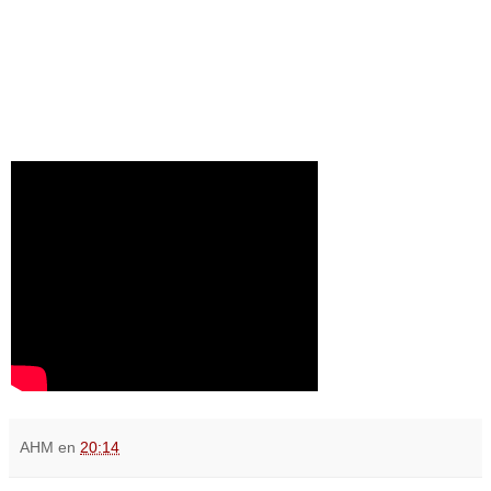
AHM
en
20:14