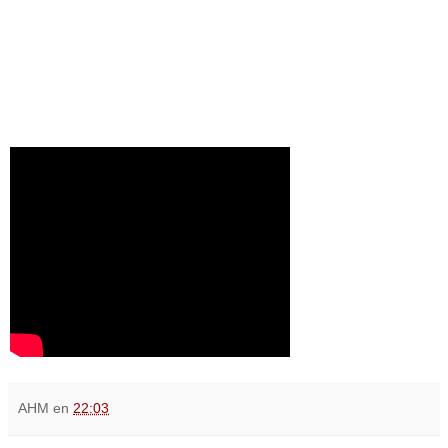
AHM
en
22:03