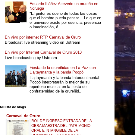
Eduardo Ibáñez Acevedo un orureño en
Noruega
"El pintor es dueño de todas las cosas
que el hombre pueda pensar… Lo que en
el universo existe por esencia, presencia
o imaginación, é...
En vivo por internet RTP Carnaval de Oruro
Broadcast live streaming video on Ustream
En vivo por Internet Carnaval de Oruro 2013
Live broadcasting by Ustream
Fiesta de la orureñidad en La Paz con
Llajtaymanta y la banda Poopó
Llajtaymanta y la banda Intercontinental
Poopó interpretarán lo mejor de su
repertorio musical en la fiesta de
confraternidad de la orureñid...
Mi lista de blogs
Carnaval de Oruro
ROL DE INGRESO ENTRADA DE LA
OBRA MAESTRA DEL PATRIMONIO
ORAL E INTANGIBLE DE LA