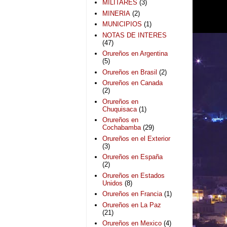
MILITARES
(3)
MINERIA
(2)
MUNICIPIOS
(1)
NOTAS DE INTERES
(47)
Orureños en Argentina
(5)
Orureños en Brasil
(2)
Orureños en Canada
(2)
Orureños en
Chuquisaca
(1)
Orureños en
Cochabamba
(29)
Orureños en el Exterior
(3)
Orureños en España
(2)
Orureños en Estados
Unidos
(8)
Orureños en Francia
(1)
Orureños en La Paz
(21)
Orureños en Mexico
(4)