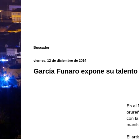
Buscador
viernes, 12 de diciembre de 2014
García Funaro expone su talento
En el 
orureñ
con la
manife
El art