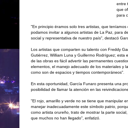
entre 
que of
para c
"En principio éramos solo tres artistas, que teníamo
podamos invitar a algunos artistas de La Paz, para de
social y representativa de nuestro país", destacó Gar
Los artistas que comparten su talento con Freddy Garc
Gutiérrez, William Luna y Guillermo Rodríguez; esta e
de las obras es fácil advertir las permanentes cuestion
elementos, el manejo adecuado de los materiales y l
como son de espacios y tiempos contemporáneos".
En esta oportunidad, García Funaro presenta una prop
posibilidad de llamar la atención en las reivindicacion
"El rojo, amarillo y verde no se tiene que manipular e
manejar inadecuadamente este símbolo patrio, porqu
como artista orureño, trato de mostrar la parte soci
que muchos no han llegado", enfatizó.