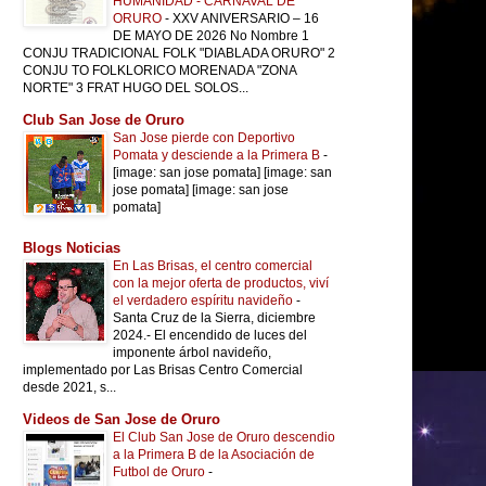
HUMANIDAD - CARNAVAL DE
ORURO
-
XXV ANIVERSARIO – 16
DE MAYO DE 2026 No Nombre 1
CONJU TRADICIONAL FOLK "DIABLADA ORURO" 2
CONJU TO FOLKLORICO MORENADA "ZONA
NORTE" 3 FRAT HUGO DEL SOLOS...
Club San Jose de Oruro
San Jose pierde con Deportivo
Pomata y desciende a la Primera B
-
[image: san jose pomata] [image: san
jose pomata] [image: san jose
pomata]
Blogs Noticias
En Las Brisas, el centro comercial
con la mejor oferta de productos, viví
el verdadero espíritu navideño
-
Santa Cruz de la Sierra, diciembre
2024.- El encendido de luces del
imponente árbol navideño,
implementado por Las Brisas Centro Comercial
desde 2021, s...
Videos de San Jose de Oruro
El Club San Jose de Oruro descendio
a la Primera B de la Asociación de
Futbol de Oruro
-