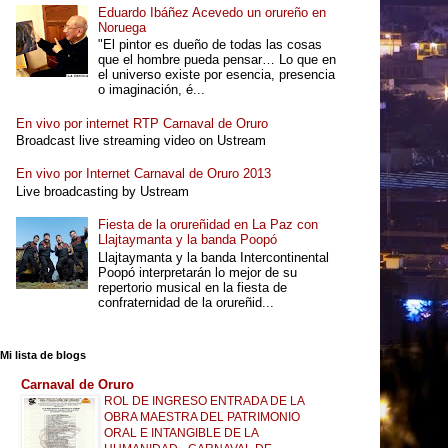
Eduardo Ibáñez Acevedo un orureño en
Noruega
"El pintor es dueño de todas las cosas
que el hombre pueda pensar… Lo que en
el universo existe por esencia, presencia
o imaginación, é...
En vivo por internet RTP Carnaval de Oruro
Broadcast live streaming video on Ustream
En vivo por Internet Carnaval de Oruro 2013
Live broadcasting by Ustream
Fiesta de la orureñidad en La Paz con
Llajtaymanta y la banda Poopó
Llajtaymanta y la banda Intercontinental
Poopó interpretarán lo mejor de su
repertorio musical en la fiesta de
confraternidad de la orureñid...
Mi lista de blogs
Carnaval de Oruro
ROL DE INGRESO ENTRADA DE LA
OBRA MAESTRA DEL PATRIMONIO
ORAL E INTANGIBLE DE LA