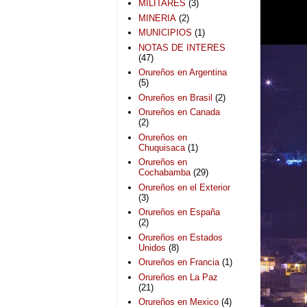
MILITARES
(3)
MINERIA
(2)
MUNICIPIOS
(1)
NOTAS DE INTERES
(47)
Orureños en Argentina
(5)
Orureños en Brasil
(2)
Orureños en Canada
(2)
Orureños en
Chuquisaca
(1)
Orureños en
Cochabamba
(29)
Orureños en el Exterior
(3)
Orureños en España
(2)
Orureños en Estados
Unidos
(8)
Orureños en Francia
(1)
Orureños en La Paz
(21)
Orureños en Mexico
(4)