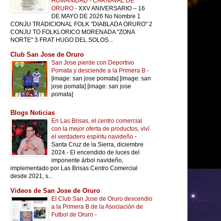
HUMANIDAD - CARNAVAL DE
ORURO
-
XXV ANIVERSARIO – 16
DE MAYO DE 2026 No Nombre 1
CONJU TRADICIONAL FOLK "DIABLADA ORURO" 2
CONJU TO FOLKLORICO MORENADA "ZONA
NORTE" 3 FRAT HUGO DEL SOLOS...
Club San Jose de Oruro
San Jose pierde con Deportivo
Pomata y desciende a la Primera B
-
[image: san jose pomata] [image: san
jose pomata] [image: san jose
pomata]
Blogs Noticias
En Las Brisas, el centro comercial
con la mejor oferta de productos, viví
el verdadero espíritu navideño
-
Santa Cruz de la Sierra, diciembre
2024.- El encendido de luces del
imponente árbol navideño,
implementado por Las Brisas Centro Comercial
desde 2021, s...
Videos de San Jose de Oruro
El Club San Jose de Oruro descendio
a la Primera B de la Asociación de
Futbol de Oruro
-